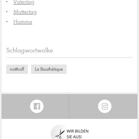
Vatertag
Muttertag
Homme
Schlagwortwolke
notthoff
La Biosthétique